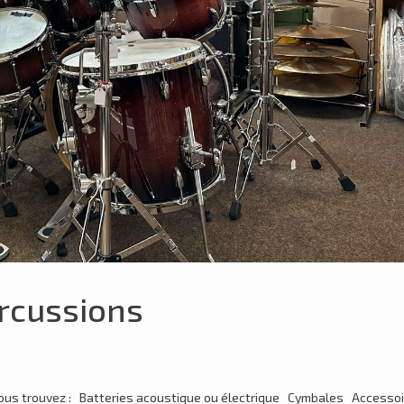
ercussions
 vous trouvez : Batteries acoustique ou électrique Cymbales Accesso