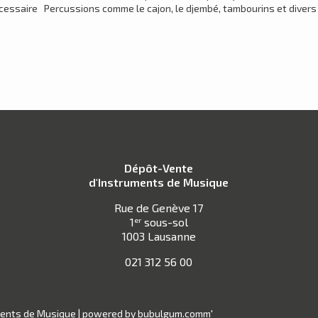
cessaire Percussions comme le cajon, le djembé, tambourins et divers
Dépôt-Vente
d'Instruments de Musique
Rue de Genève 17
1
sous-sol
er
1003 Lausanne
021 312 56 00
ments de Musique |
powered by bubulgum.comm'