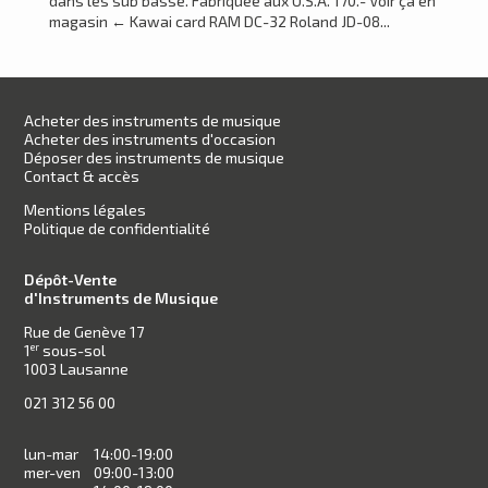
dans les sub basse. Fabriquée aux U.S.A. 170.- Voir ça en
magasin ← Kawai card RAM DC-32 Roland JD-08...
Acheter des instruments de musique
Acheter des instruments d'occasion
Déposer des instruments de musique
Contact & accès
Mentions légales
Politique de confidentialité
Dépôt-Vente
d'Instruments de Musique
Rue de Genève 17
1
sous-sol
er
1003 Lausanne
021 312 56 00
lun-mar
14:00-19:00
mer-ven
09:00-13:00